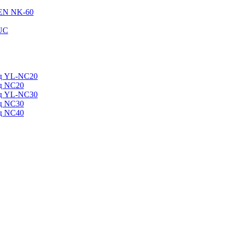
EN NK-60
UC
вд YL-NC20
вд NC20
вд YL-NC30
вд NC30
вд NC40