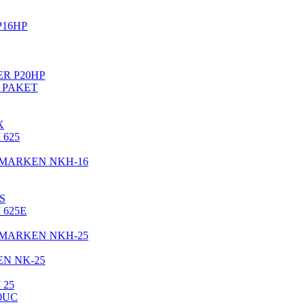
 P16HP
WER P20HP
2M PAKET
X
 625
H MARKEN NKH-16
S
 625E
H MARKEN NKH-25
EN NK-25
 25
20UC