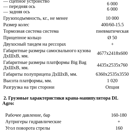
— сцепное устройство
6 000
— передняя ось
6 000
— задняя ось
Грузоподъемность, кг., не менее
10 000
Размер колес
400/60-15.5
Тормозная система система
пневматическая
Прицепное кольцо
Ø 50
Двухосный тандем на рессорах
+
Габаритные размеры самосвального кузова
4677х2418х600
ДхШхВ, мм.
Габаритные размеры платформы Big Bag
4435х2535х760
ДхШхВ, мм.
Габариты полуприцепа ДхШхВ, мм.
6360х2535х3550
Высота платформы, мм.
1 020
Разгрузка на три сторони
Опция
2. Грузовые характеристики крана-манипулятора DL
Agro:
Рабочее давление, бар
160-180
Аутригеры гидравлические
+
Угол поворота стрелы
160