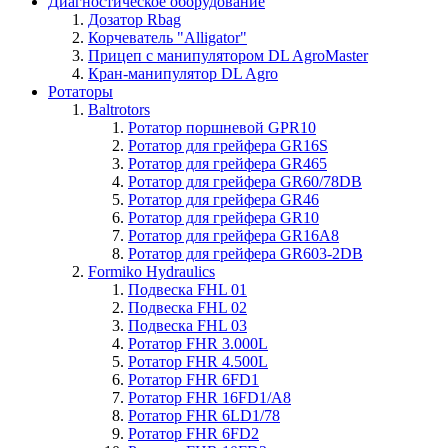
Диагностическое оборудование
Дозатор Rbag
Корчеватель "Alligator"
Прицеп с манипулятором DL AgroMaster
Кран-манипулятор DL Agro
Ротаторы
Baltrotors
Ротатор поршневой GPR10
Ротатор для грейфера GR16S
Ротатор для грейфера GR465
Ротатор для грейфера GR60/78DB
Ротатор для грейфера GR46
Ротатор для грейфера GR10
Ротатор для грейфера GR16A8
Ротатор для грейфера GR603-2DB
Formiko Hydraulics
Подвеска FHL 01
Подвеска FHL 02
Подвеска FHL 03
Ротатор FHR 3.000L
Ротатор FHR 4.500L
Ротатор FHR 6FD1
Ротатор FHR 16FD1/A8
Ротатор FHR 6LD1/78
Ротатор FHR 6FD2