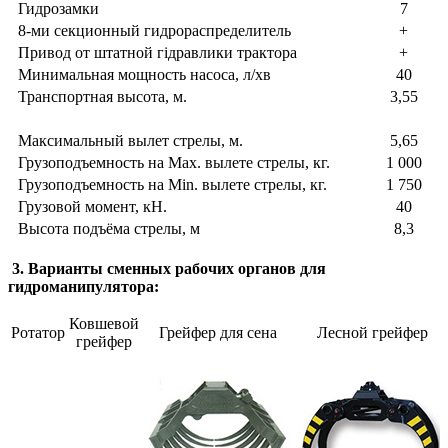
Гидрозамки
7
8-ми секционный гидрораспределитель
+
Привод от штатной гідравлики трактора
+
Минимальная мощность насоса, л/хв
40
Транспортная высота, м.
3,55
Максимальный вылет стрелы, м.
5,65
Грузоподъемность на Max. вылете стрелы, кг.
1 000
Грузоподъемность на Min. вылете стрелы, кг.
1 750
Грузовой момент, кН.
40
Высота подъёма стрелы, м
8,3
3. Варианты сменных рабочих органов для
гидроманипулятора:
Ковшевой
Ротатор
Грейфер для сена
Лесной грейфер
грейфер