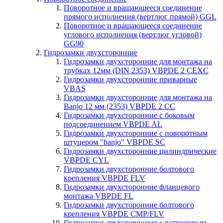
Поворотное и вращающееся соединение
прямого исполнения (вертлюг прямой) GGL
Поворотное и вращающееся соединение
углового исполнения (вертлюг угловой)
GG90
Гидрозамки двухсторонние
Гидрозамки двухсторонние для монтажа на
трубках 12мм (DIN 2353) VBPDE 2 CEXC
Гидрозамки двухсторонние приварные
VBAS
Гидрозамки двухсторонние для монтажа на
Banjo 12 мм (2353) VBPDE 2 CC
Гидрозамки двухсторонние с боковым
подсоединением VBPDE AL
Гидрозамки двухсторонние с поворотным
штуцером "banjo" VBPDE SC
Гидрозамки двухсторонние цилиндрические
VBPDE CYL
Гидрозамки двухсторонние болтового
крепления VBPDE FLV
Гидрозамки двухсторонние фланцевого
монтажа VBPDE FL
Гидрозамки двухсторонние болтового
крепления VBPDE CMP/FLV
Гидрозамки двухсторонние с вcтроенным