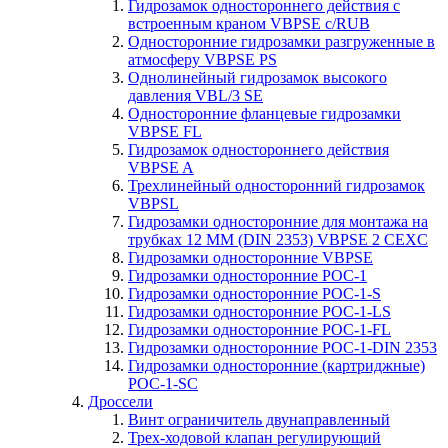
Гидрозамок одностороннего действия с
встроенным краном VBPSE c/RUB
Односторонние гидрозамки разгруженные в
атмосферу VBPSE PS
Однолинейный гидрозамок высокого
давления VBL/3 SE
Односторонние фланцевые гидрозамки
VBPSE FL
Гидрозамок одностороннего действия
VBPSE A
Трехлинейный односторонний гидрозамок
VBPSL
Гидрозамки односторонние для монтажа на
трубках 12 ММ (DIN 2353) VBPSE 2 CEXC
Гидрозамки односторонние VBPSE
Гидрозамки односторонние POC-1
Гидрозамки односторонние POC-1-S
Гидрозамки односторонние POC-1-LS
Гидрозамки односторонние POC-1-FL
Гидрозамки односторонние POC-1-DIN 2353
Гидрозамки односторонние (картриджные)
POC-1-SC
Дроссели
Винт ограничитель двунаправленный
Трех-ходовой клапан регулирующий