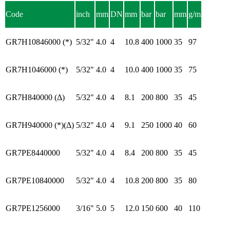
Code
inch
mm
DN
mm
bar
bar
mm
g/m
GR7H10846000 (*)
5/32"
4.0
4
10.8
400
1000
35
97
GR7H1046000 (*)
5/32"
4.0
4
10.0
400
1000
35
75
GR7H840000 (Δ)
5/32"
4.0
4
8.1
200
800
35
45
GR7H940000 (*)(Δ)
5/32"
4.0
4
9.1
250
1000
40
60
GR7PE8440000
5/32"
4.0
4
8.4
200
800
35
45
GR7PE10840000
5/32"
4.0
4
10.8
200
800
35
80
GR7PE1256000
3/16"
5.0
5
12.0
150
600
40
110