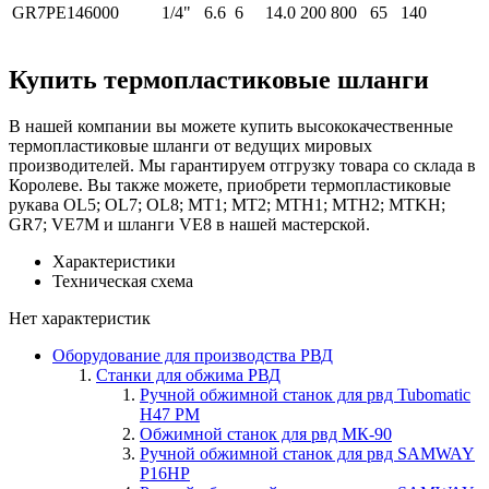
GR7PE146000
1/4"
6.6
6
14.0
200
800
65
140
Купить термопластиковые шланги
В нашей компании вы можете купить высококачественные
термопластиковые шланги от ведущих мировых
производителей. Мы гарантируем отгрузку товара со склада в
Королеве. Вы также можете, приобрети термопластиковые
рукава OL5; OL7; OL8; MT1; MT2; MTH1; MTH2; MTKH;
GR7; VE7M и шланги VE8 в нашей мастерской.
Характеристики
Техническая схема
Нет характеристик
Оборудование для производства РВД
Станки для обжима РВД
Ручной обжимной станок для рвд Tubomatic
H47 PM
Обжимной станок для рвд МК-90
Ручной обжимной станок для рвд SAMWAY
P16HP